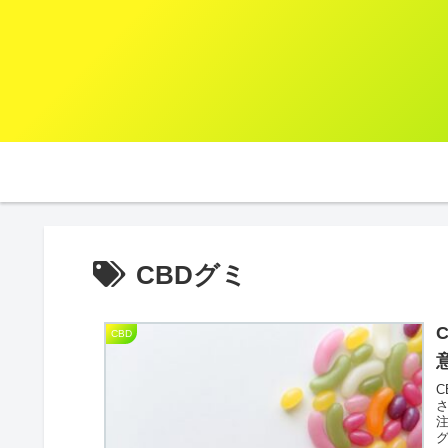
CBDグミ
CBD